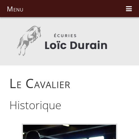
Menu
L'Ecurie
Le Cavalier
Les Prestations
Les Chevaux
Les Photos
Les Tarifs
Le Cavalier
Nous Contacter
Historique